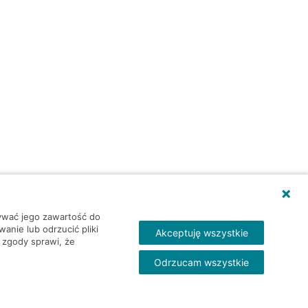
wywać jego zawartość do
nie lub odrzucić pliki
Akceptuję wszystkie
 zgody sprawi, że
Odrzucam wszystkie
Skontakt