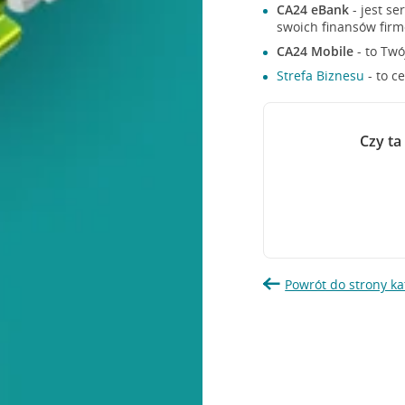
CA24 eBank
- jest s
swoich finansów firm
CA24 Mobile
- to Twó
Strefa Biznesu
- to c
Czy ta
Powrót do strony ka