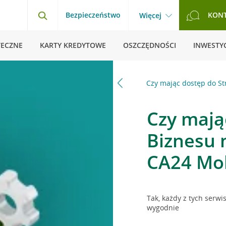
Bezpieczeństwo
KON
Więcej
TECZNE
KARTY KREDYTOWE
OSZCZĘDNOŚCI
INWESTYC
Pytania i odpowiedzi
Strefa Biznesu
Czy mając dostęp do St
Czy mają
Biznesu 
CA24 Mob
Tak, każdy z tych serwi
wygodnie