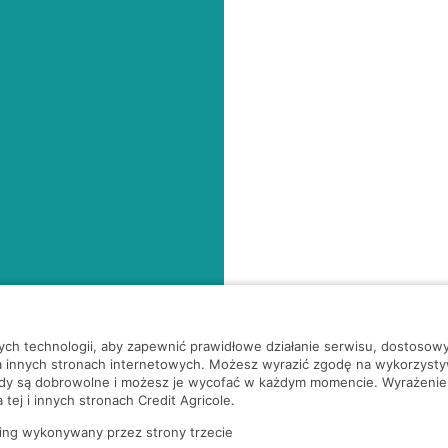
nych technologii, aby zapewnić prawidłowe działanie serwisu, dostoso
a innych stronach internetowych. Możesz wyrazić zgodę na wykorzystywa
ody są dobrowolne i możesz je wycofać w każdym momencie. Wyrażenie
tej i innych stronach Credit Agricole.
ing wykonywany przez strony trzecie