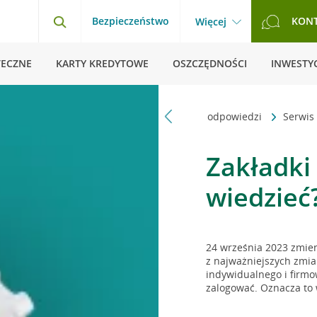
Bezpieczeństwo
KON
Więcej
TECZNE
KARTY KREDYTOWE
OSZCZĘDNOŚCI
INWESTYC
Strona główna
Pytania i odpowiedzi
Serwis
Zakładki
wiedzieć
24 września 2023 zmie
z najważniejszych zmia
indywidualnego i firmow
zalogować. Oznacza to w