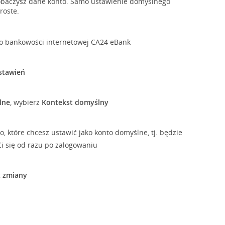
obaczysz dane konto. Samo ustawienie domyślnego
roste.
do bankowości internetowej CA24 eBank
stawień
lne
, wybierz
Kontekst domyślny
o, które chcesz ustawić jako konto domyślne, tj. będzie
i się od razu po zalogowaniu
z zmiany