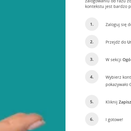
zalogowaniu od razu z
kontekstu jest bardzo p
Zaloguj się 
Przejdź do
U
W sekcji
Ogó
Wybierz kont
pokazywało C
Kliknij
Zapis
I gotowe!