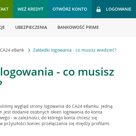
TAKT
WEŹ KREDYT
OTWÓRZ KONTO
LOGOWANIE
JE
UBEZPIECZENIA
BANKOWOŚĆ PRIME
 CA24 eBank
Zakładki logowania - co musisz wiedzieć?
 logowania - co musisz
?
niliśmy wygląd strony logowania do CA24 eBanku. Jedną
n jest dodanie osobnych okien logowania do konta
ego - w zależności, do którego konta chcesz się
 przyszłości koniec przełączania się między profilami.