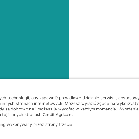
nych technologii, aby zapewnić prawidłowe działanie serwisu, dostoso
a innych stronach internetowych. Możesz wyrazić zgodę na wykorzystywa
ody są dobrowolne i możesz je wycofać w każdym momencie. Wyrażenie
tej i innych stronach Credit Agricole.
ing wykonywany przez strony trzecie