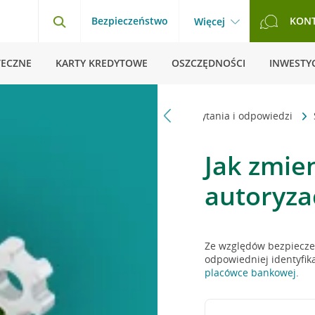
Bezpieczeństwo
KON
Więcej
TECZNE
KARTY KREDYTOWE
OSZCZĘDNOŚCI
INWESTYC
Strona główna
Pytania i odpowiedzi
Jak zmie
autoryzac
Ze względów bezpiecze
odpowiedniej identyfik
placówce bankowej
.