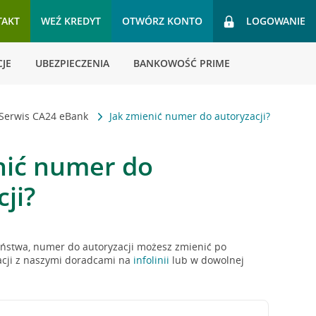
TAKT
WEŹ KREDYT
OTWÓRZ KONTO
LOGOWANIE
JE
UBEZPIECZENIA
BANKOWOŚĆ PRIME
Serwis CA24 eBank
Jak zmienić numer do autoryzacji?
nić numer do
ji?
ństwa, numer do autoryzacji możesz zmienić po
acji z naszymi doradcami na
infolinii
lub w dowolnej