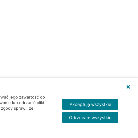
wywać jego zawartość do
nie lub odrzucić pliki
Akceptuję wszystkie
 zgody sprawi, że
Odrzucam wszystkie
Skontakt