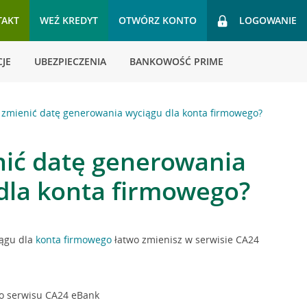
TAKT
WEŹ KREDYT
OTWÓRZ KONTO
LOGOWANIE
JE
UBEZPIECZENIA
BANKOWOŚĆ PRIME
k zmienić datę generowania wyciągu dla konta firmowego?
nić datę generowania
dla konta firmowego?
ągu dla
konta firmowego
łatwo zmienisz w serwisie CA24
do serwisu CA24 eBank