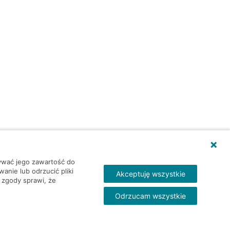
wywać jego zawartość do
nie lub odrzucić pliki
Akceptuję wszystkie
 zgody sprawi, że
Odrzucam wszystkie
Skontakt