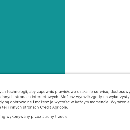
nych technologii, aby zapewnić prawidłowe działanie serwisu, dostoso
a innych stronach internetowych. Możesz wyrazić zgodę na wykorzystywa
ody są dobrowolne i możesz je wycofać w każdym momencie. Wyrażenie
tej i innych stronach Credit Agricole.
ing wykonywany przez strony trzecie