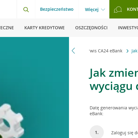
Bezpieczeństwo
KON
Więcej
TECZNE
KARTY KREDYTOWE
OSZCZĘDNOŚCI
INWESTYC
ona główna
Pytania i odpowiedzi
Serwis CA24 eBank
Ja
Jak zmie
wyciągu 
Datę generowania wyci
eBank:
Zaloguj się 