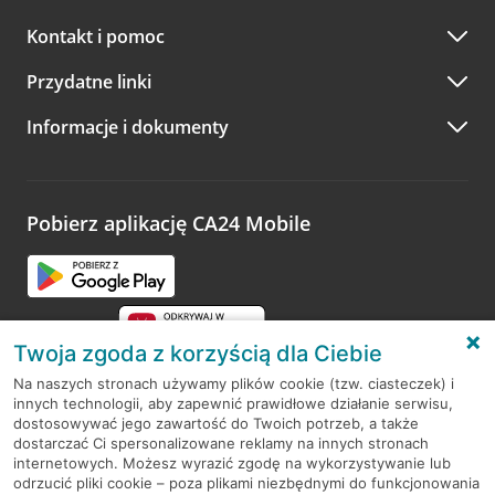
Kontakt i pomoc
Przydatne linki
Informacje i dokumenty
Pobierz aplikację CA24 Mobile
Twoja zgoda z korzyścią dla Ciebie
Na naszych stronach używamy plików cookie (tzw. ciasteczek) i
innych technologii, aby zapewnić prawidłowe działanie serwisu,
RODO
dostosowywać jego zawartość do Twoich potrzeb, a także
dostarczać Ci spersonalizowane reklamy na innych stronach
Regulamin serwisu
internetowych. Możesz wyrazić zgodę na wykorzystywanie lub
odrzucić pliki cookie – poza plikami niezbędnymi do funkcjonowania