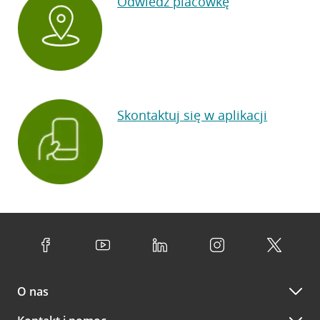
Odwiedź placówkę
Skontaktuj się w aplikacji
O nas