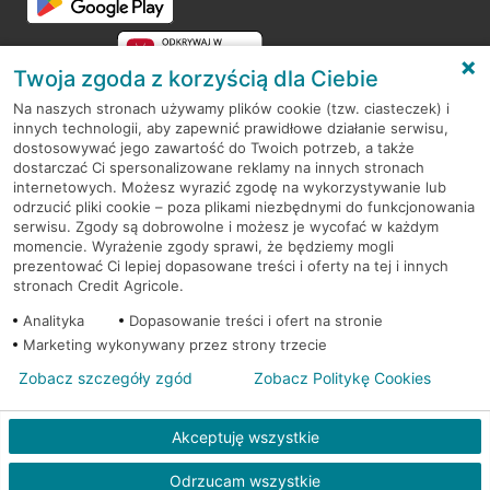
Twoja zgoda z korzyścią dla Ciebie
Na naszych stronach używamy plików cookie (tzw. ciasteczek) i
innych technologii, aby zapewnić prawidłowe działanie serwisu,
RODO
dostosowywać jego zawartość do Twoich potrzeb, a także
dostarczać Ci spersonalizowane reklamy na innych stronach
Regulamin serwisu
internetowych. Możesz wyrazić zgodę na wykorzystywanie lub
odrzucić pliki cookie – poza plikami niezbędnymi do funkcjonowania
Mapa serwisu
serwisu. Zgody są dobrowolne i możesz je wycofać w każdym
momencie. Wyrażenie zgody sprawi, że będziemy mogli
Polityka
Cookies
prezentować Ci lepiej dopasowane treści i oferty na tej i innych
stronach Credit Agricole.
Polityka prywatności
Analityka
Dopasowanie treści i ofert na stronie
Marketing wykonywany przez strony trzecie
Zobacz szczegóły zgód
Zobacz Politykę Cookies
© 2026 Credit Agricole Bank Polska S.A. Wszelkie prawa zastrzeżone
Akceptuję wszystkie
Skontak
Odrzucam wszystkie