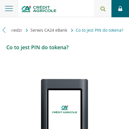
i odpowiedzi
Serwis CA24 eBank
Co to jest PIN do tokena?
Co to jest PIN do tokena?