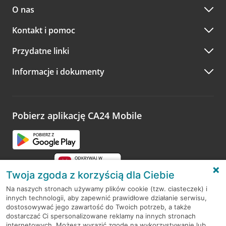
O nas
Kontakt i pomoc
Przydatne linki
Informacje i dokumenty
Pobierz aplikację CA24 Mobile
Twoja zgoda z korzyścią dla Ciebie
Na naszych stronach używamy plików cookie (tzw. ciasteczek) i
innych technologii, aby zapewnić prawidłowe działanie serwisu,
RODO
dostosowywać jego zawartość do Twoich potrzeb, a także
dostarczać Ci spersonalizowane reklamy na innych stronach
Regulamin serwisu
internetowych. Możesz wyrazić zgodę na wykorzystywanie lub