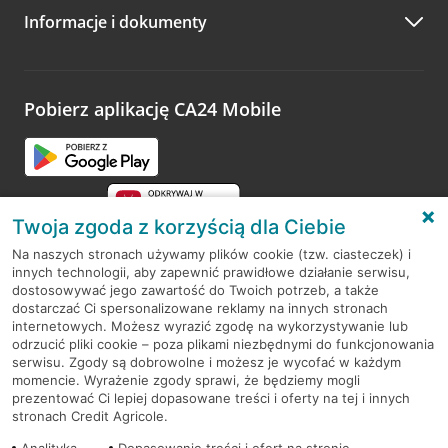
Informacje i dokumenty
Pobierz aplikację CA24 Mobile
Twoja zgoda z korzyścią dla Ciebie
Na naszych stronach używamy plików cookie (tzw. ciasteczek) i
innych technologii, aby zapewnić prawidłowe działanie serwisu,
RODO
dostosowywać jego zawartość do Twoich potrzeb, a także
dostarczać Ci spersonalizowane reklamy na innych stronach
Regulamin serwisu
internetowych. Możesz wyrazić zgodę na wykorzystywanie lub
odrzucić pliki cookie – poza plikami niezbędnymi do funkcjonowania
Mapa serwisu
serwisu. Zgody są dobrowolne i możesz je wycofać w każdym
momencie. Wyrażenie zgody sprawi, że będziemy mogli
Polityka
Cookies
prezentować Ci lepiej dopasowane treści i oferty na tej i innych
stronach Credit Agricole.
Polityka prywatności