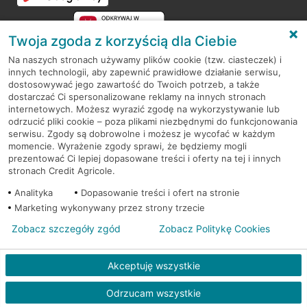
Twoja zgoda z korzyścią dla Ciebie
Na naszych stronach używamy plików cookie (tzw. ciasteczek) i
innych technologii, aby zapewnić prawidłowe działanie serwisu,
RODO
dostosowywać jego zawartość do Twoich potrzeb, a także
dostarczać Ci spersonalizowane reklamy na innych stronach
Regulamin serwisu
internetowych. Możesz wyrazić zgodę na wykorzystywanie lub
odrzucić pliki cookie – poza plikami niezbędnymi do funkcjonowania
Mapa serwisu
serwisu. Zgody są dobrowolne i możesz je wycofać w każdym
momencie. Wyrażenie zgody sprawi, że będziemy mogli
Polityka
Cookies
prezentować Ci lepiej dopasowane treści i oferty na tej i innych
stronach Credit Agricole.
Polityka prywatności
Analityka
Dopasowanie treści i ofert na stronie
Marketing wykonywany przez strony trzecie
Zobacz szczegóły zgód
Zobacz Politykę Cookies
© 2026 Credit Agricole Bank Polska S.A. Wszelkie prawa zastrzeżone
Akceptuję wszystkie
Skontak
Odrzucam wszystkie