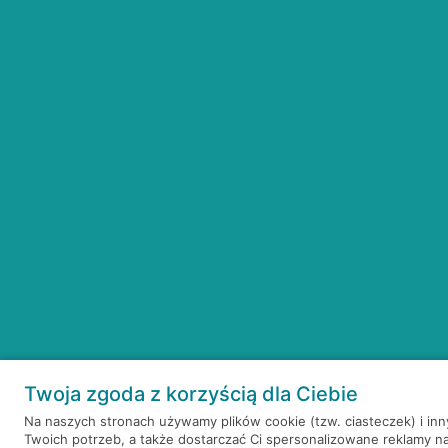
Twoja zgoda z korzyścią dla Ciebie
Na naszych stronach używamy plików cookie (tzw. ciasteczek) i in
Twoich potrzeb, a także dostarczać Ci spersonalizowane reklamy n