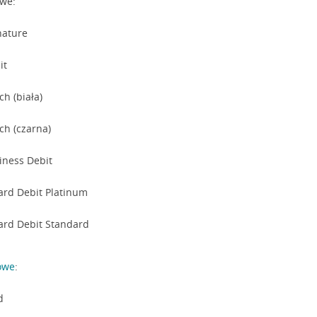
owe:
nature
it
ch (biała)
ch (czarna)
iness Debit
ard Debit Platinum
ard Debit Standard
owe
:
d