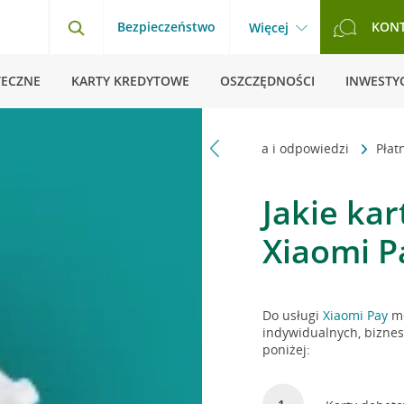
Bezpieczeństwo
KON
Więcej
TECZNE
KARTY KREDYTOWE
OSZCZĘDNOŚCI
INWESTYC
Strona główna
Pytania i odpowiedzi
Płat
Jakie ka
Xiaomi P
Do usługi
Xiaomi Pay
mo
indywidualnych, biznes
poniżej: