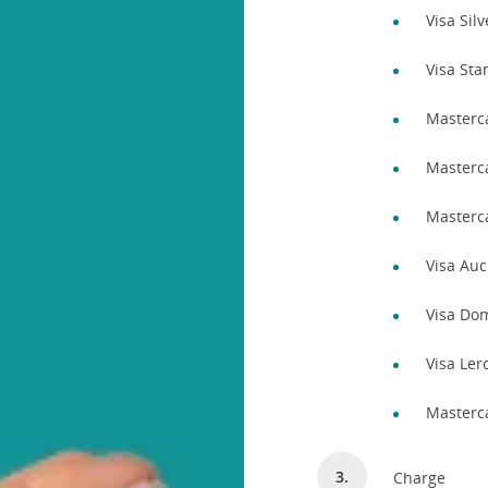
Visa Silv
Visa St
Masterc
Masterca
Masterc
Visa Au
Visa Do
Visa Ler
Masterc
Charge