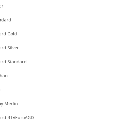
er
andard
ard Gold
rd Silver
ard Standard
chan
m
oy Merlin
ard RTVEuroAGD