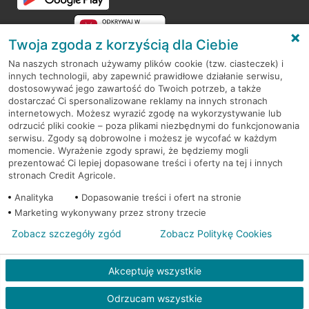
Twoja zgoda z korzyścią dla Ciebie
Na naszych stronach używamy plików cookie (tzw. ciasteczek) i
innych technologii, aby zapewnić prawidłowe działanie serwisu,
RODO
dostosowywać jego zawartość do Twoich potrzeb, a także
dostarczać Ci spersonalizowane reklamy na innych stronach
Regulamin serwisu
internetowych. Możesz wyrazić zgodę na wykorzystywanie lub
odrzucić pliki cookie – poza plikami niezbędnymi do funkcjonowania
Mapa serwisu
serwisu. Zgody są dobrowolne i możesz je wycofać w każdym
momencie. Wyrażenie zgody sprawi, że będziemy mogli
Polityka
Cookies
prezentować Ci lepiej dopasowane treści i oferty na tej i innych
stronach Credit Agricole.
Polityka prywatności
Analityka
Dopasowanie treści i ofert na stronie
Marketing wykonywany przez strony trzecie
Zobacz szczegóły zgód
Zobacz Politykę Cookies
© 2026 Credit Agricole Bank Polska S.A. Wszelkie prawa zastrzeżone
Akceptuję wszystkie
Skontak
Odrzucam wszystkie