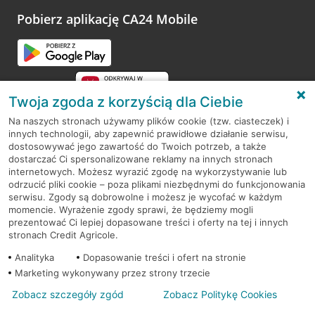
Pobierz aplikację CA24 Mobile
Twoja zgoda z korzyścią dla Ciebie
Na naszych stronach używamy plików cookie (tzw. ciasteczek) i
innych technologii, aby zapewnić prawidłowe działanie serwisu,
RODO
dostosowywać jego zawartość do Twoich potrzeb, a także
dostarczać Ci spersonalizowane reklamy na innych stronach
Regulamin serwisu
internetowych. Możesz wyrazić zgodę na wykorzystywanie lub
odrzucić pliki cookie – poza plikami niezbędnymi do funkcjonowania
Mapa serwisu
serwisu. Zgody są dobrowolne i możesz je wycofać w każdym
momencie. Wyrażenie zgody sprawi, że będziemy mogli
Polityka
Cookies
prezentować Ci lepiej dopasowane treści i oferty na tej i innych
stronach Credit Agricole.
Polityka prywatności
Analityka
Dopasowanie treści i ofert na stronie
Marketing wykonywany przez strony trzecie
Zobacz szczegóły zgód
Zobacz Politykę Cookies
© 2026 Credit Agricole Bank Polska S.A. Wszelkie prawa zastrzeżone