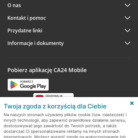
O nas
Kontakt i pomoc
Przydatne linki
Informacje i dokumenty
Pobierz aplikację CA24 Mobile
Twoja zgoda z korzyścią dla Ciebie
Na naszych stronach używamy plików cookie (tzw. ciasteczek) i
innych technologii, aby zapewnić prawidłowe działanie serwisu,
RODO
dostosowywać jego zawartość do Twoich potrzeb, a także
dostarczać Ci spersonalizowane reklamy na innych stronach
Regulamin serwisu
internetowych. Możesz wyrazić zgodę na wykorzystywanie lub