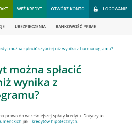
TAKT
WEŹ KREDYT
OTWÓRZ KONTO
LOGOWANIE
JE
UBEZPIECZENIA
BANKOWOŚĆ PRIME
redyt można spłacić szybciej niż wynika z harmonogramu?
yt można spłacić
niż wynika z
gramu?
a prawo do wcześniejszej spłaty kredytu. Dotyczy to
sumenckich
jak i
kredytów hipotecznych
.