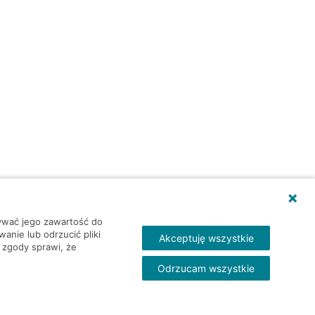
wywać jego zawartość do
nie lub odrzucić pliki
Akceptuję wszystkie
 zgody sprawi, że
Odrzucam wszystkie
Skontakt