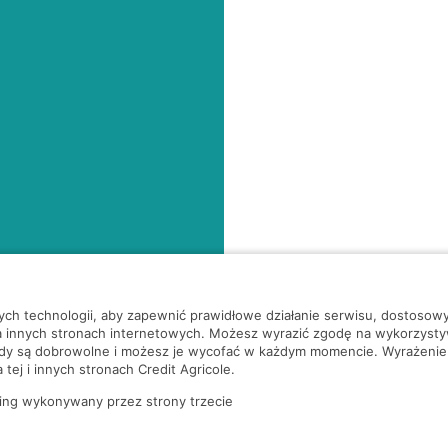
nych technologii, aby zapewnić prawidłowe działanie serwisu, dostoso
a innych stronach internetowych. Możesz wyrazić zgodę na wykorzystywa
ody są dobrowolne i możesz je wycofać w każdym momencie. Wyrażenie
tej i innych stronach Credit Agricole.
ing wykonywany przez strony trzecie