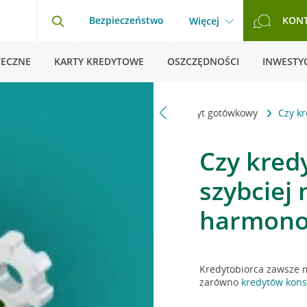
Bezpieczeństwo
KON
Więcej
TECZNE
KARTY KREDYTOWE
OSZCZĘDNOŚCI
INWESTYC
a główna
Pytania i odpowiedzi
Kredyt gotówkowy
Czy k
Czy kred
szybciej 
harmono
Kredytobiorca zawsze m
zarówno
kredytów kon