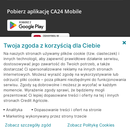
Pobierz aplikację CA24 Mobile
Twoja zgoda z korzyścią dla Ciebie
Na naszych stronach używamy plików cookie (tzw. ciasteczek) i
innych technologii, aby zapewnić prawidłowe działanie serwisu,
RODO
dostosowywać jego zawartość do Twoich potrzeb, a także
dostarczać Ci spersonalizowane reklamy na innych stronach
Regulamin serwisu
internetowych. Możesz wyrazić zgodę na wykorzystywanie lub
odrzucić pliki cookie – poza plikami niezbędnymi do funkcjonowania
Mapa serwisu
serwisu. Zgody są dobrowolne i możesz je wycofać w każdym
momencie. Wyrażenie zgody sprawi, że będziemy mogli
Polityka
Cookies
prezentować Ci lepiej dopasowane treści i oferty na tej i innych
stronach Credit Agricole.
Polityka prywatności
Analityka
Dopasowanie treści i ofert na stronie
Marketing wykonywany przez strony trzecie
Zobacz szczegóły zgód
Zobacz Politykę Cookies
© 2026 Credit Agricole Bank Polska S.A. Wszelkie prawa zastrzeżone