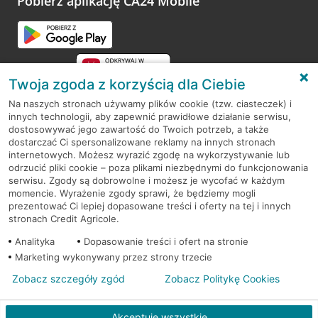
Pobierz aplikację CA24 Mobile
Twoja zgoda z korzyścią dla Ciebie
Na naszych stronach używamy plików cookie (tzw. ciasteczek) i
innych technologii, aby zapewnić prawidłowe działanie serwisu,
RODO
dostosowywać jego zawartość do Twoich potrzeb, a także
dostarczać Ci spersonalizowane reklamy na innych stronach
Regulamin serwisu
internetowych. Możesz wyrazić zgodę na wykorzystywanie lub
odrzucić pliki cookie – poza plikami niezbędnymi do funkcjonowania
Mapa serwisu
serwisu. Zgody są dobrowolne i możesz je wycofać w każdym
momencie. Wyrażenie zgody sprawi, że będziemy mogli
Polityka
Cookies
prezentować Ci lepiej dopasowane treści i oferty na tej i innych
stronach Credit Agricole.
Polityka prywatności
Analityka
Dopasowanie treści i ofert na stronie
Marketing wykonywany przez strony trzecie
Zobacz szczegóły zgód
Zobacz Politykę Cookies
© 2026 Credit Agricole Bank Polska S.A. Wszelkie prawa zastrzeżone
Akceptuję wszystkie