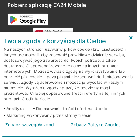
Pobierz aplikację CA24 Mobile
Twoja zgoda z korzyścią dla Ciebie
Na naszych stronach używamy plików cookie (tzw. ciasteczek) i
innych technologii, aby zapewnić prawidłowe działanie serwisu,
RODO
dostosowywać jego zawartość do Twoich potrzeb, a także
dostarczać Ci spersonalizowane reklamy na innych stronach
Regulamin serwisu
internetowych. Możesz wyrazić zgodę na wykorzystywanie lub
odrzucić pliki cookie – poza plikami niezbędnymi do funkcjonowania
Mapa serwisu
serwisu. Zgody są dobrowolne i możesz je wycofać w każdym
momencie. Wyrażenie zgody sprawi, że będziemy mogli
Polityka
Cookies
prezentować Ci lepiej dopasowane treści i oferty na tej i innych
stronach Credit Agricole.
Polityka prywatności
Analityka
Dopasowanie treści i ofert na stronie
Marketing wykonywany przez strony trzecie
Zobacz szczegóły zgód
Zobacz Politykę Cookies
© 2026 Credit Agricole Bank Polska S.A. Wszelkie prawa zastrzeżone