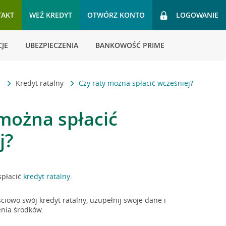
TAKT
WEŹ KREDYT
OTWÓRZ KONTO
LOGOWANIE
JE
UBEZPIECZENIA
BANKOWOŚĆ PRIME
i
Kredyt ratalny
Czy raty można spłacić wcześniej?
 można spłacić
j?
spłacić
kredyt ratalny
.
ęściowo swój kredyt ratalny, uzupełnij swoje dane i
enia środków.