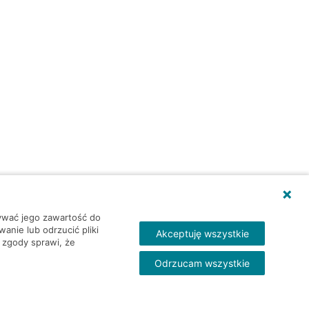
wywać jego zawartość do
nie lub odrzucić pliki
Akceptuję wszystkie
 zgody sprawi, że
Odrzucam wszystkie
Skontakt