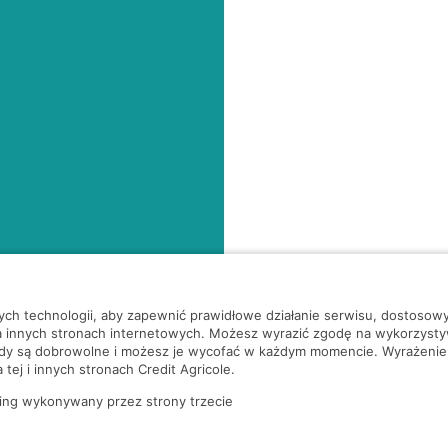
nych technologii, aby zapewnić prawidłowe działanie serwisu, dostoso
a innych stronach internetowych. Możesz wyrazić zgodę na wykorzystywa
ody są dobrowolne i możesz je wycofać w każdym momencie. Wyrażenie
tej i innych stronach Credit Agricole.
ing wykonywany przez strony trzecie