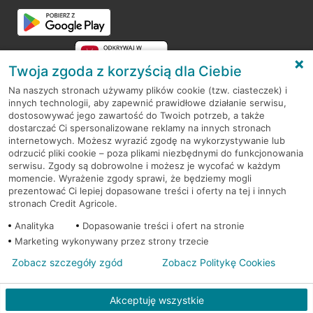
Twoja zgoda z korzyścią dla Ciebie
Na naszych stronach używamy plików cookie (tzw. ciasteczek) i
innych technologii, aby zapewnić prawidłowe działanie serwisu,
RODO
dostosowywać jego zawartość do Twoich potrzeb, a także
dostarczać Ci spersonalizowane reklamy na innych stronach
Regulamin serwisu
internetowych. Możesz wyrazić zgodę na wykorzystywanie lub
odrzucić pliki cookie – poza plikami niezbędnymi do funkcjonowania
Mapa serwisu
serwisu. Zgody są dobrowolne i możesz je wycofać w każdym
momencie. Wyrażenie zgody sprawi, że będziemy mogli
Polityka
Cookies
prezentować Ci lepiej dopasowane treści i oferty na tej i innych
stronach Credit Agricole.
Polityka prywatności
Analityka
Dopasowanie treści i ofert na stronie
Marketing wykonywany przez strony trzecie
Zobacz szczegóły zgód
Zobacz Politykę Cookies
© 2026 Credit Agricole Bank Polska S.A. Wszelkie prawa zastrzeżone
Akceptuję wszystkie