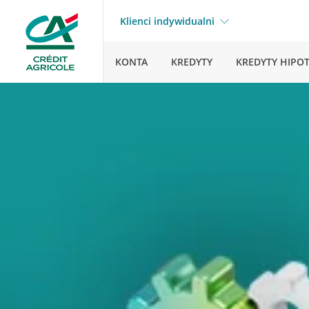
Klienci indywidualni
KONTA
KREDYTY
KREDYTY HIPO