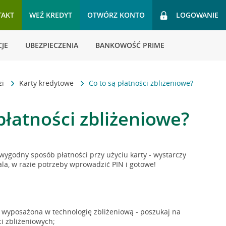
TAKT
WEŹ KREDYT
OTWÓRZ KONTO
LOGOWANIE
JE
UBEZPIECZENIA
BANKOWOŚĆ PRIME
zi
Karty kredytowe
Co to są płatności zbliżeniowe?
płatności zbliżeniowe?
 wygodny sposób płatności przy użyciu karty - wystarczy
ala, w razie potrzeby wprowadzić PIN i gotowe!
 wyposażona w technologię zbliżeniową - poszukaj na
ci zbliżeniowych;