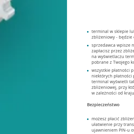
terminal w sklepie l
zbliżeniowy - będzie
sprzedawca wpisze na
zapłacisz przez zbliż
na wyświetlaczu term
pobrane z Twojego ko
wszystkie płatności 
niektórych płatności 
terminal wyświetli t
zbliżeniowej, przy k
w zależności od kraju
Bezpieczeństwo
możesz płacić zbliże
ułatwienie przy trans
ujawnieniem PIN-u o