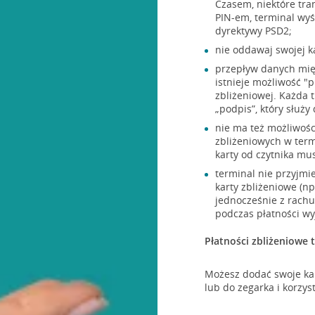
Czasem, niektóre tra
PIN-em, terminal wyś
dyrektywy PSD2;
nie oddawaj swojej ka
przepływ danych międ
istnieje możliwość "
zbliżeniowej. Każda 
„podpis”, który służy
nie ma też możliwośc
zbliżeniowych w termi
karty od czytnika mu
terminal nie przyjmie
karty zbliżeniowe (np.
jednocześnie z rachu
podczas płatności wyj
Płatności zbliżeniowe 
Możesz dodać swoje kar
lub do zegarka i korzys