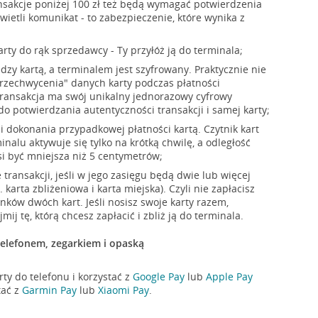
nsakcje poniżej 100 zł też będą wymagać potwierdzenia
wietli komunikat - to zabezpieczenie, które wynika z
rty do rąk sprzedawcy - Ty przyłóż ją do terminala;
zy kartą, a terminalem jest szyfrowany. Praktycznie nie
przechwycenia" danych karty podczas płatności
transakcja ma swój unikalny jednorazowy cyfrowy
 do potwierdzania autentyczności transakcji i samej karty;
i dokonania przypadkowej płatności kartą. Czytnik kart
nalu aktywuje się tylko na krótką chwilę, a odległość
si być mniejsza niż 5 centymetrów;
 transakcji, jeśli w jego zasięgu będą dwie lub więcej
 karta zbliżeniowa i karta miejska). Czyli nie zapłacisz
nków dwóch kart. Jeśli nosisz swoje karty razem,
mij tę, którą chcesz zapłacić i zbliż ją do terminala.
telefonem, zegarkiem i opaską
ty do telefonu i korzystać z
Google Pay
lub
Apple Pay
tać z
Garmin Pay
lub
Xiaomi Pay
.