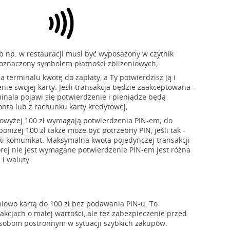
ub np. w restauracji musi być wyposażony w czytnik
 oznaczony symbolem płatności zbliżeniowych;
 terminalu kwotę do zapłaty, a Ty potwierdzisz ją i
enie swojej karty. Jeśli transakcja będzie zaakceptowana -
inala pojawi się potwierdzenie i pieniądze będą
nta lub z rachunku karty kredytowej;
powyżej 100 zł wymagają potwierdzenia PIN-em; do
poniżej 100 zł także może być potrzebny PIN, jeśli tak -
aki komunikat. Maksymalna kwota pojedynczej transakcji
tórej nie jest wymagane potwierdzenie PIN-em jest różna
 i waluty.
niowo kartą do 100 zł bez podawania PIN-u. To
akcjach o małej wartości, ale też zabezpieczenie przed
sobom postronnym w sytuacji szybkich zakupów.