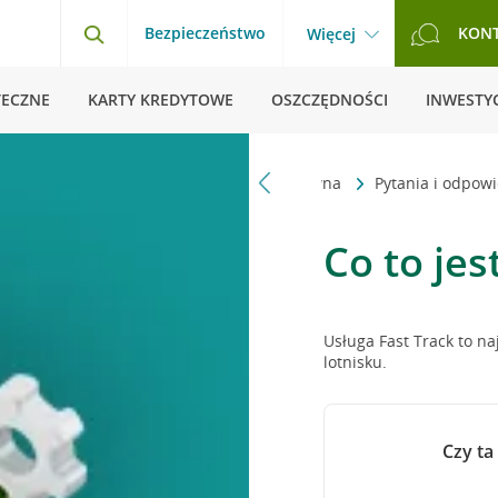
Bezpieczeństwo
KON
Więcej
TECZNE
KARTY KREDYTOWE
OSZCZĘDNOŚCI
INWESTYC
Strona główna
Pytania i odpow
Co to jes
Usługa Fast Track to n
lotnisku.
Czy ta