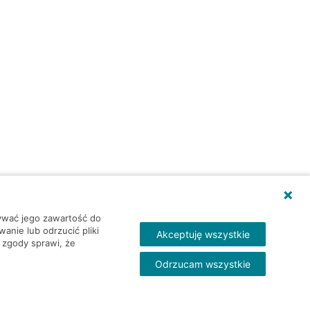
wywać jego zawartość do
nie lub odrzucić pliki
Akceptuję wszystkie
 zgody sprawi, że
Odrzucam wszystkie
Skontakt