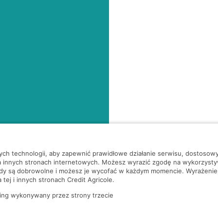
nych technologii, aby zapewnić prawidłowe działanie serwisu, dostoso
a innych stronach internetowych. Możesz wyrazić zgodę na wykorzystywa
ody są dobrowolne i możesz je wycofać w każdym momencie. Wyrażenie
tej i innych stronach Credit Agricole.
ing wykonywany przez strony trzecie