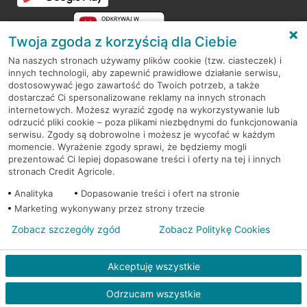
Twoja zgoda z korzyścią dla Ciebie
Na naszych stronach używamy plików cookie (tzw. ciasteczek) i
innych technologii, aby zapewnić prawidłowe działanie serwisu,
RODO
dostosowywać jego zawartość do Twoich potrzeb, a także
dostarczać Ci spersonalizowane reklamy na innych stronach
Regulamin serwisu
internetowych. Możesz wyrazić zgodę na wykorzystywanie lub
odrzucić pliki cookie – poza plikami niezbędnymi do funkcjonowania
Mapa serwisu
serwisu. Zgody są dobrowolne i możesz je wycofać w każdym
momencie. Wyrażenie zgody sprawi, że będziemy mogli
Polityka
Cookies
prezentować Ci lepiej dopasowane treści i oferty na tej i innych
stronach Credit Agricole.
Polityka prywatności
Analityka
Dopasowanie treści i ofert na stronie
Marketing wykonywany przez strony trzecie
Zobacz szczegóły zgód
Zobacz Politykę Cookies
© 2026 Credit Agricole Bank Polska S.A. Wszelkie prawa zastrzeżone
Akceptuję wszystkie
Skontak
Odrzucam wszystkie