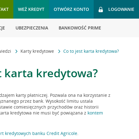
TAKT
WEŹ KREDYT
OTWÓRZ KONTO
LOGOWANIE
JE
UBEZPIECZENIA
BANKOWOŚĆ PRIME
wiedzi
Karty kredytowe
Co to jest karta kredytowa?
st karta kredytowa?
dzajem karty płatniczej. Pozwala ona na korzystanie z
yznanego przez bank. Wysokość limitu ustala
tawie comiesięcznych przychodów oraz historii
karta kredytowa nie musi być powiązana z
kontem
art kredytowych banku Credit Agricole
.