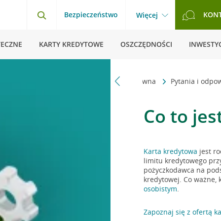
Bezpieczeństwo
KON
Więcej
TECZNE
KARTY KREDYTOWE
OSZCZĘDNOŚCI
INWESTYC
Strona główna
Pytania i odpo
Co to je
Karta kredytowa
jest ro
limitu kredytowego prz
pożyczkodawca na pods
kredytowej. Co ważne, 
osobistym
.
Zapoznaj się z ofertą k