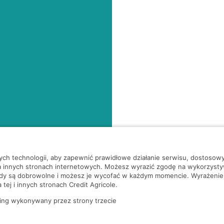
nych technologii, aby zapewnić prawidłowe działanie serwisu, dostoso
a innych stronach internetowych. Możesz wyrazić zgodę na wykorzystywa
ody są dobrowolne i możesz je wycofać w każdym momencie. Wyrażenie
tej i innych stronach Credit Agricole.
ing wykonywany przez strony trzecie