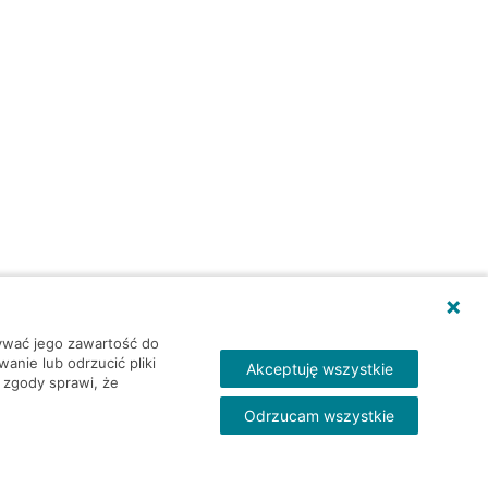
wywać jego zawartość do
nie lub odrzucić pliki
Akceptuję wszystkie
 zgody sprawi, że
Odrzucam wszystkie
Skontakt