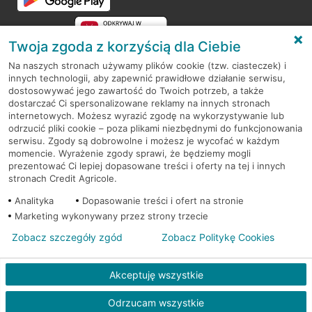
Twoja zgoda z korzyścią dla Ciebie
Na naszych stronach używamy plików cookie (tzw. ciasteczek) i
innych technologii, aby zapewnić prawidłowe działanie serwisu,
RODO
dostosowywać jego zawartość do Twoich potrzeb, a także
dostarczać Ci spersonalizowane reklamy na innych stronach
Regulamin serwisu
internetowych. Możesz wyrazić zgodę na wykorzystywanie lub
odrzucić pliki cookie – poza plikami niezbędnymi do funkcjonowania
Mapa serwisu
serwisu. Zgody są dobrowolne i możesz je wycofać w każdym
momencie. Wyrażenie zgody sprawi, że będziemy mogli
Polityka
Cookies
prezentować Ci lepiej dopasowane treści i oferty na tej i innych
stronach Credit Agricole.
Polityka prywatności
Analityka
Dopasowanie treści i ofert na stronie
Marketing wykonywany przez strony trzecie
Zobacz szczegóły zgód
Zobacz Politykę Cookies
© 2026 Credit Agricole Bank Polska S.A. Wszelkie prawa zastrzeżone
Akceptuję wszystkie
Skontak
Odrzucam wszystkie