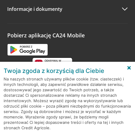
Informacje i dokumenty
Pobierz aplikację CA24 Mobile
Twoja zgoda z korzyścią dla Ciebie
Na naszych stronach używamy plików cookie (tzw. ciasteczek) i
innych technologii, aby zapewnić prawidłowe działanie serwisu,
RODO
dostosowywać jego zawartość do Twoich potrzeb, a także
dostarczać Ci spersonalizowane reklamy na innych stronach
Regulamin serwisu
internetowych. Możesz wyrazić zgodę na wykorzystywanie lub
odrzucić pliki cookie – poza plikami niezbędnymi do funkcjonowania
Mapa serwisu
serwisu. Zgody są dobrowolne i możesz je wycofać w każdym
momencie. Wyrażenie zgody sprawi, że będziemy mogli
Polityka
Cookies
prezentować Ci lepiej dopasowane treści i oferty na tej i innych
stronach Credit Agricole.
Polityka prywatności