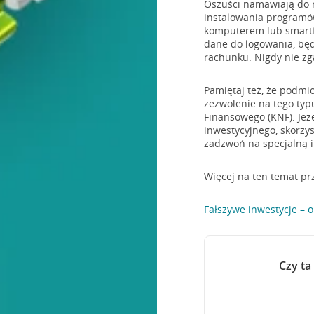
Oszuści namawiają do 
instalowania programó
komputerem lub smartfo
dane do logowania, będ
rachunku. Nigdy nie zg
Pamiętaj też, że podmi
zezwolenie na tego ty
Finansowego (KNF). Jeż
inwestycyjnego, skorzys
zadzwoń na specjalną in
Więcej na ten temat pr
Fałszywe inwestycje – o
Czy ta