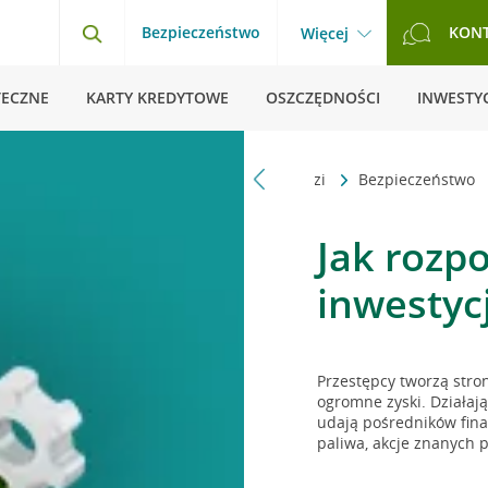
Bezpieczeństwo
KON
Więcej
TECZNE
KARTY KREDYTOWE
OSZCZĘDNOŚCI
INWESTYC
Strona główna
Pytania i odpowiedzi
Bezpieczeństwo
Jak rozp
inwestycj
Przestępcy tworzą stron
ogromne zyski. Działaj
udają pośredników fin
paliwa, akcje znanych p