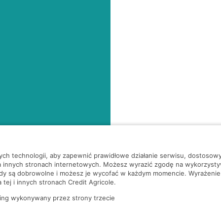
nych technologii, aby zapewnić prawidłowe działanie serwisu, dostoso
a innych stronach internetowych. Możesz wyrazić zgodę na wykorzystywa
ody są dobrowolne i możesz je wycofać w każdym momencie. Wyrażenie
tej i innych stronach Credit Agricole.
ing wykonywany przez strony trzecie