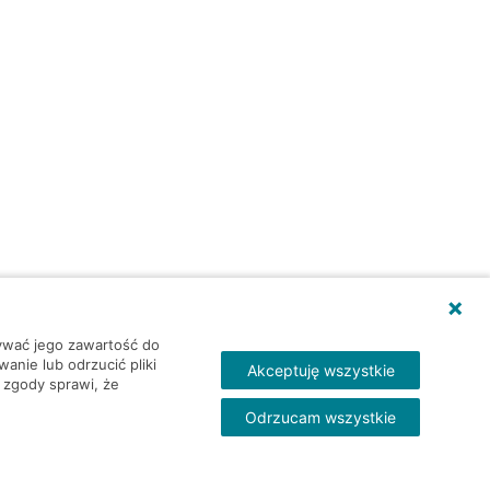
wywać jego zawartość do
nie lub odrzucić pliki
Akceptuję wszystkie
 zgody sprawi, że
Odrzucam wszystkie
Skontakt