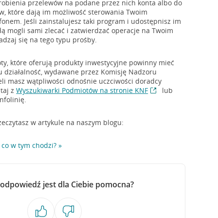
robienia przelewów na podane przez nich konta albo do
w, które dają im możliwość sterowania Twoim
nem. Jeśli zainstalujesz taki program i udostępnisz im
ą mogli sami zlecać i zatwierdzać operacje na Twoim
adzaj się na tego typu prośby.
oty, które oferują produkty inwestycyjne powinny mieć
pu działalność, wydawane przez Komisję Nadzoru
eli masz wątpliwości odnośnie uczciwości doradcy
taj z
Wyszukiwarki Podmiotów na stronie KNF
lub
folinię.
zeczytasz w artykule na naszym blogu:
 co w tym chodzi? »
 odpowiedź jest dla Ciebie pomocna?