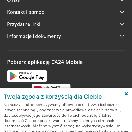
O nas
Kontakt i pomoc
Przydatne linki
Informacje i dokumenty
Pobierz aplikację CA24 Mobile
Twoja zgoda z korzyścią dla Ciebie
Na naszych stronach używamy plików cookie (tzw. ciasteczek) i
innych technologii, aby zapewnić prawidłowe działanie serwisu,
RODO
dostosowywać jego zawartość do Twoich potrzeb, a także
dostarczać Ci spersonalizowane reklamy na innych stronach
Regulamin serwisu
internetowych. Możesz wyrazić zgodę na wykorzystywanie lub
odrzucić pliki cookie – poza plikami niezbędnymi do funkcjonowania