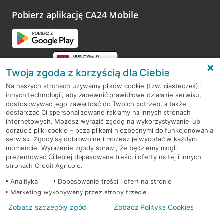
Pobierz aplikację CA24 Mobile
Twoja zgoda z korzyścią dla Ciebie
Na naszych stronach używamy plików cookie (tzw. ciasteczek) i
innych technologii, aby zapewnić prawidłowe działanie serwisu,
RODO
dostosowywać jego zawartość do Twoich potrzeb, a także
dostarczać Ci spersonalizowane reklamy na innych stronach
Regulamin serwisu
internetowych. Możesz wyrazić zgodę na wykorzystywanie lub
odrzucić pliki cookie – poza plikami niezbędnymi do funkcjonowania
Mapa serwisu
serwisu. Zgody są dobrowolne i możesz je wycofać w każdym
momencie. Wyrażenie zgody sprawi, że będziemy mogli
Polityka
Cookies
prezentować Ci lepiej dopasowane treści i oferty na tej i innych
stronach Credit Agricole.
Polityka prywatności
Analityka
Dopasowanie treści i ofert na stronie
Marketing wykonywany przez strony trzecie
Zobacz szczegóły zgód
Zobacz Politykę Cookies
© 2026 Credit Agricole Bank Polska S.A. Wszelkie prawa zastrzeżone