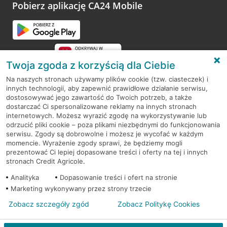
Pobierz aplikację CA24 Mobile
Twoja zgoda z korzyścią dla Ciebie
Na naszych stronach używamy plików cookie (tzw. ciasteczek) i
innych technologii, aby zapewnić prawidłowe działanie serwisu,
RODO
dostosowywać jego zawartość do Twoich potrzeb, a także
dostarczać Ci spersonalizowane reklamy na innych stronach
Regulamin serwisu
internetowych. Możesz wyrazić zgodę na wykorzystywanie lub
odrzucić pliki cookie – poza plikami niezbędnymi do funkcjonowania
Mapa serwisu
serwisu. Zgody są dobrowolne i możesz je wycofać w każdym
momencie. Wyrażenie zgody sprawi, że będziemy mogli
Polityka
Cookies
prezentować Ci lepiej dopasowane treści i oferty na tej i innych
stronach Credit Agricole.
Polityka prywatności
Analityka
Dopasowanie treści i ofert na stronie
Marketing wykonywany przez strony trzecie
Zobacz szczegóły zgód
Zobacz Politykę Cookies
© 2026 Credit Agricole Bank Polska S.A. Wszelkie prawa zastrzeżone