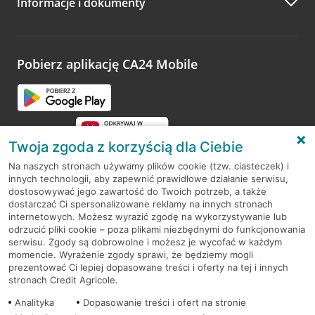
Informacje i dokumenty
Pobierz aplikację CA24 Mobile
Twoja zgoda z korzyścią dla Ciebie
Na naszych stronach używamy plików cookie (tzw. ciasteczek) i
innych technologii, aby zapewnić prawidłowe działanie serwisu,
RODO
dostosowywać jego zawartość do Twoich potrzeb, a także
dostarczać Ci spersonalizowane reklamy na innych stronach
Regulamin serwisu
internetowych. Możesz wyrazić zgodę na wykorzystywanie lub
odrzucić pliki cookie – poza plikami niezbędnymi do funkcjonowania
Mapa serwisu
serwisu. Zgody są dobrowolne i możesz je wycofać w każdym
momencie. Wyrażenie zgody sprawi, że będziemy mogli
Polityka
Cookies
prezentować Ci lepiej dopasowane treści i oferty na tej i innych
stronach Credit Agricole.
Polityka prywatności
Analityka
Dopasowanie treści i ofert na stronie