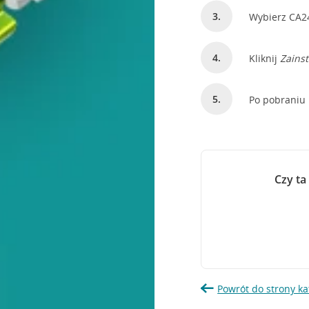
Wybierz CA24
Kliknij
Zainst
Po pobraniu 
Czy ta
Powrót do strony ka