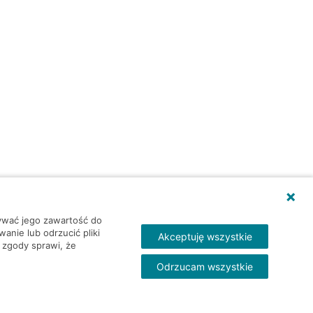
wywać jego zawartość do
nie lub odrzucić pliki
Akceptuję wszystkie
 zgody sprawi, że
Odrzucam wszystkie
Skontakt