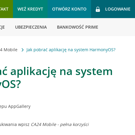
TAKT
WEŹ KREDYT
OTWÓRZ KONTO
LOGOWANIE
JE
UBEZPIECZENIA
BANKOWOŚĆ PRIME
24 Mobile
Jak pobrać aplikację na system HarmonyOS?
ać aplikację na system
yOS?
epu AppGallery
ukiwania wpisz
CA24 Mobile - pełna korzyści