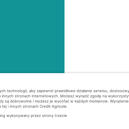
nych technologii, aby zapewnić prawidłowe działanie serwisu, dostoso
a innych stronach internetowych. Możesz wyrazić zgodę na wykorzystywa
ody są dobrowolne i możesz je wycofać w każdym momencie. Wyrażenie
tej i innych stronach Credit Agricole.
ing wykonywany przez strony trzecie