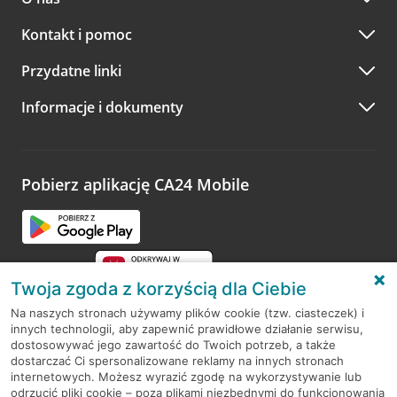
Kontakt i pomoc
Przydatne linki
Informacje i dokumenty
Pobierz aplikację CA24 Mobile
Twoja zgoda z korzyścią dla Ciebie
Na naszych stronach używamy plików cookie (tzw. ciasteczek) i
innych technologii, aby zapewnić prawidłowe działanie serwisu,
RODO
dostosowywać jego zawartość do Twoich potrzeb, a także
dostarczać Ci spersonalizowane reklamy na innych stronach
Regulamin serwisu
internetowych. Możesz wyrazić zgodę na wykorzystywanie lub
odrzucić pliki cookie – poza plikami niezbędnymi do funkcjonowania