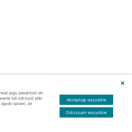
wywać jego zawartość do
nie lub odrzucić pliki
Akceptuję wszystkie
 zgody sprawi, że
Odrzucam wszystkie
Skontakt