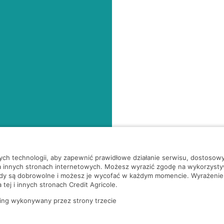
nych technologii, aby zapewnić prawidłowe działanie serwisu, dostoso
a innych stronach internetowych. Możesz wyrazić zgodę na wykorzystywa
ody są dobrowolne i możesz je wycofać w każdym momencie. Wyrażenie
tej i innych stronach Credit Agricole.
ing wykonywany przez strony trzecie