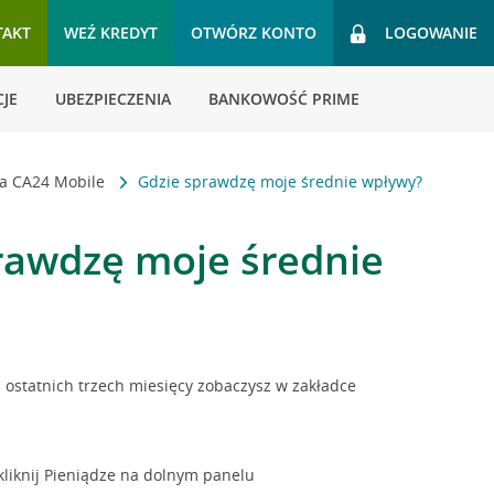
TAKT
WEŹ KREDYT
OTWÓRZ KONTO
LOGOWANIE
JE
UBEZPIECZENIA
BANKOWOŚĆ PRIME
ja CA24 Mobile
Gdzie sprawdzę moje średnie wpływy?
rawdzę moje średnie
 ostatnich trzech miesięcy zobaczysz w zakładce
 kliknij Pieniądze na dolnym panelu