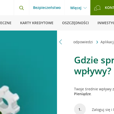
Bezpieczeństwo
KON
Więcej
TECZNE
KARTY KREDYTOWE
OSZCZĘDNOŚCI
INWESTYC
Strona główna
Pytania i odpowiedzi
Aplikac
Gdzie sp
wpływy?
Twoje średnie wpływy z
Pieniądze
.
Zaloguj się i