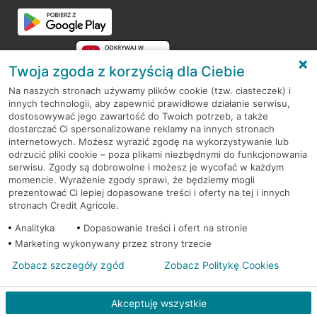
Twoja zgoda z korzyścią dla Ciebie
Na naszych stronach używamy plików cookie (tzw. ciasteczek) i
innych technologii, aby zapewnić prawidłowe działanie serwisu,
RODO
dostosowywać jego zawartość do Twoich potrzeb, a także
dostarczać Ci spersonalizowane reklamy na innych stronach
Regulamin serwisu
internetowych. Możesz wyrazić zgodę na wykorzystywanie lub
odrzucić pliki cookie – poza plikami niezbędnymi do funkcjonowania
Mapa serwisu
serwisu. Zgody są dobrowolne i możesz je wycofać w każdym
momencie. Wyrażenie zgody sprawi, że będziemy mogli
Polityka
Cookies
prezentować Ci lepiej dopasowane treści i oferty na tej i innych
stronach Credit Agricole.
Polityka prywatności
Analityka
Dopasowanie treści i ofert na stronie
Marketing wykonywany przez strony trzecie
Zobacz szczegóły zgód
Zobacz Politykę Cookies
© 2026 Credit Agricole Bank Polska S.A. Wszelkie prawa zastrzeżone
Akceptuję wszystkie