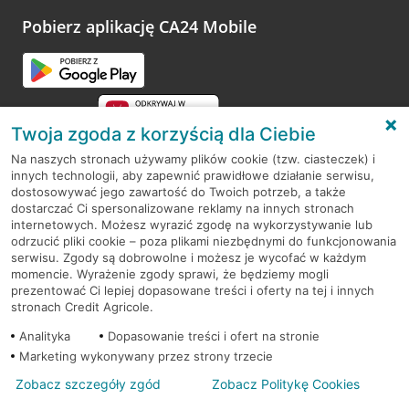
Pobierz aplikację CA24 Mobile
Twoja zgoda z korzyścią dla Ciebie
Na naszych stronach używamy plików cookie (tzw. ciasteczek) i
innych technologii, aby zapewnić prawidłowe działanie serwisu,
RODO
dostosowywać jego zawartość do Twoich potrzeb, a także
dostarczać Ci spersonalizowane reklamy na innych stronach
Regulamin serwisu
internetowych. Możesz wyrazić zgodę na wykorzystywanie lub
odrzucić pliki cookie – poza plikami niezbędnymi do funkcjonowania
Mapa serwisu
serwisu. Zgody są dobrowolne i możesz je wycofać w każdym
momencie. Wyrażenie zgody sprawi, że będziemy mogli
Polityka
Cookies
prezentować Ci lepiej dopasowane treści i oferty na tej i innych
stronach Credit Agricole.
Polityka prywatności
Analityka
Dopasowanie treści i ofert na stronie
Marketing wykonywany przez strony trzecie
Zobacz szczegóły zgód
Zobacz Politykę Cookies
© 2026 Credit Agricole Bank Polska S.A. Wszelkie prawa zastrzeżone