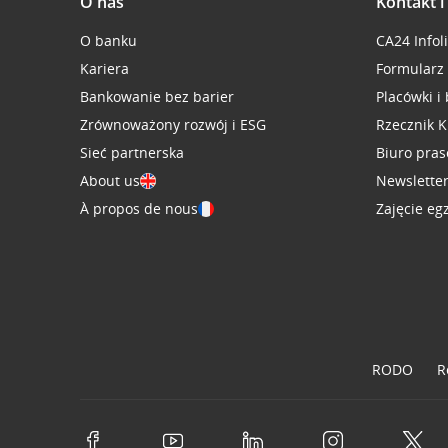
O nas
Kontakt 
O banku
CA24 Infol
Kariera
Formularz
Bankowanie bez barier
Placówki i
Zrównoważony rozwój i ESG
Rzecznik K
Sieć partnerska
Biuro pra
About us
Newslette
À propos de nous
Zajęcie eg
RODO
R