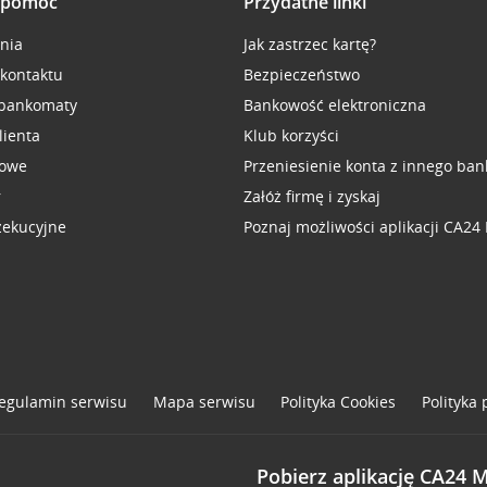
i pomoc
Przydatne linki
inia
Jak zastrzec kartę?
 kontaktu
Bezpieczeństwo
 bankomaty
Bankowość elektroniczna
lienta
Klub korzyści
sowe
Przeniesienie konta z innego ban
r
Załóż firmę i zyskaj
zekucyjne
Poznaj możliwości aplikacji CA24
egulamin serwisu
Mapa serwisu
Polityka
Cookies
Polityka
Pobierz aplikację CA24 