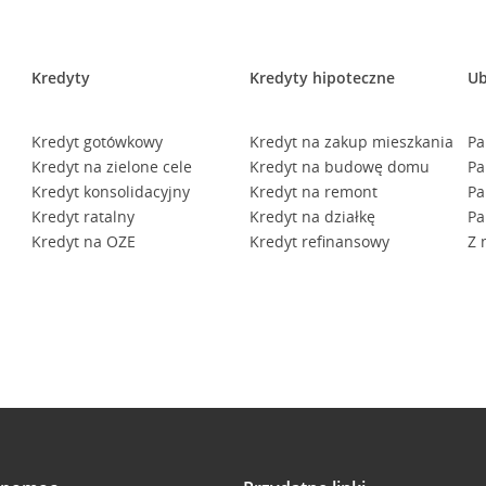
Kredyty
Kredyty hipoteczne
Ub
Kredyt gotówkowy
Kredyt na zakup mieszkania
Pa
Kredyt na zielone cele
Kredyt na budowę domu
Pa
Kredyt konsolidacyjny
Kredyt na remont
Pa
Kredyt ratalny
Kredyt na działkę
Pa
Kredyt na OZE
Kredyt refinansowy
Z 