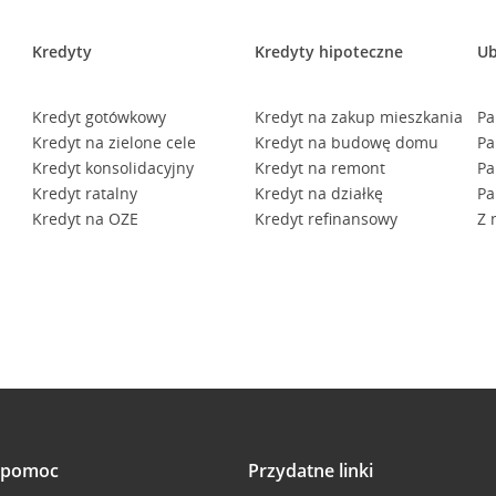
Kredyty
Kredyty hipoteczne
Ub
Kredyt gotówkowy
Kredyt na zakup mieszkania
Pa
Kredyt na zielone cele
Kredyt na budowę domu
Pa
Kredyt konsolidacyjny
Kredyt na remont
Pa
Kredyt ratalny
Kredyt na działkę
Pa
Kredyt na OZE
Kredyt refinansowy
Z 
i pomoc
Przydatne linki