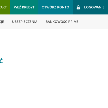
TAKT
WEŹ KREDYT
OTWÓRZ KONTO
LOGOWANIE
JE
UBEZPIECZENIA
BANKOWOŚĆ PRIME
ć