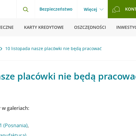
Bezpieczeństwo
KON
Więcej
TECZNE
KARTY KREDYTOWE
OSZCZĘDNOŚCI
INWESTYC
10 listopada nasze placówki nie będą pracować
asze placówki nie będą pracowa
 w galeriach:
1 (Posnania)
,
Manufaktura)