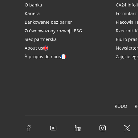
O banku
CA24 Infol
Kariera
Formularz
Bankowanie bez barier
Placówki i
Zrównoważony rozwój i ESG
Rzecznik K
Sieć partnerska
Biuro pra
About us
Newslette
À propos de nous
Zajęcie eg
RODO
R