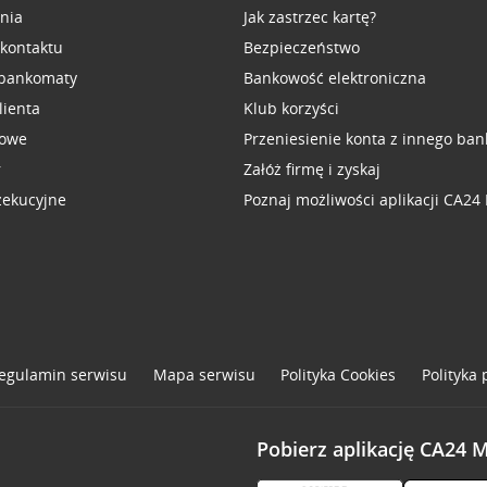
inia
Jak zastrzec kartę?
 kontaktu
Bezpieczeństwo
 bankomaty
Bankowość elektroniczna
lienta
Klub korzyści
sowe
Przeniesienie konta z innego ban
r
Załóż firmę i zyskaj
zekucyjne
Poznaj możliwości aplikacji CA24
egulamin serwisu
Mapa serwisu
Polityka
Cookies
Polityka
Pobierz aplikację CA24 