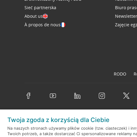
Sieć partnerska
Biuro pra
About us
Newslette
À propos de nous
Zajęcie eg
RODO
R
Twoja zgoda z korzyścią dla Ciebie
© 2026 Credit Agricole Bank Polska S.A. Wszelkie prawa zastrzeż
Na naszych stronach używamy plików cookie (tzw. ciasteczek) i in
Twoich potrzeb, a także dostarczać Ci spersonalizowane reklamy n