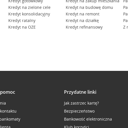
Kredyt gotówkowy
Kredyt na zakup mieszkania
Pa
Kredyt na zielone cele
Kredyt na budowę domu
Pa
Kredyt konsolidacyjny
Kredyt na remont
Pa
Kredyt ratalny
Kredyt na działkę
Pa
Kredyt na OZE
Kredyt refinansowy
Z 
i pomoc
Przydatne linki
inia
Jak zastrzec kartę?
 kontaktu
Bezpieczeństwo
 bankomaty
Bankowość elektroniczna
lienta
Klub korzyści