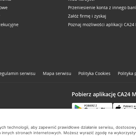
sowe
Przeniesienie konta z innego ban
r
Załóż firmę i zyskaj
zekucyjne
Poznaj możliwości aplikacji CA24
egulamin serwisu
Mapa serwisu
Polityka
Cookies
Polityka
Pobierz aplikację CA24 
one
nych technologii, aby zapewnić prawidłowe działanie serwisu, dostoso
a innych stronach internetowych. Możesz wyrazić zgodę na wykorzystywa