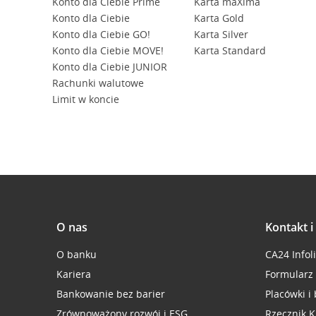
Konto dla Ciebie Prime
Karta maXima
Konto dla Ciebie
Karta Gold
Konto dla Ciebie GO!
Karta Silver
Konto dla Ciebie MOVE!
Karta Standard
Konto dla Ciebie JUNIOR
Rachunki walutowe
Limit w koncie
O nas
Kontakt 
O banku
CA24 Infol
Kariera
Formularz
Bankowanie bez barier
Placówki i
Zrównoważony rozwój i ESG
Rzecznik K