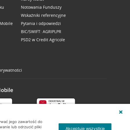
ku
Notowania Funduszy
Wskaźniki referencyjne
 Mobile
Pytania i odpowiedzi
BIC/SWIFT: AGRIPLPR
PSD2 w Credit Agricole
 prywatności
Mobile
wywać jego zawartość do
nie lub odrzucić pliki
Akceptuję wszystkie