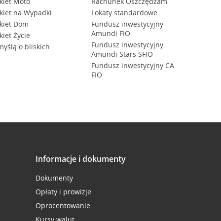
kiet Moto
Rachunek Oszczędzam
kiet na Wypadki
Lokaty standardowe
kiet Dom
Fundusz inwestycyjny
Amundi FIO
kiet Życie
Fundusz inwestycyjny
myślą o bliskich
Amundi Stars SFIO
Fundusz inwestycyjny CA
FIO
Informacje i dokumenty
Dokumenty
Opłaty i prowizje
Oprocentowanie
Kursy walut