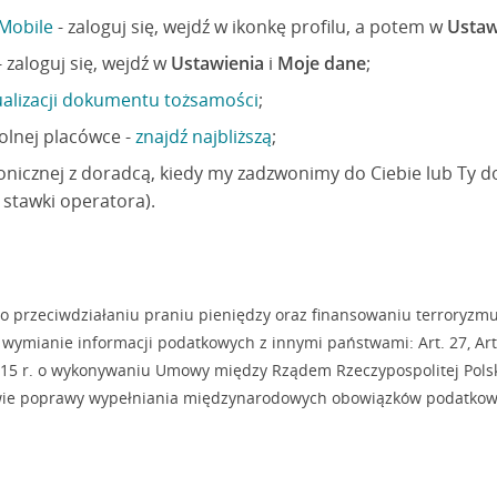
 Mobile
- zaloguj się, wejdź w ikonkę profilu, a potem w
Ustaw
- zaloguj się, wejdź w
Ustawienia
i
Moje dane
;
ualizacji dokumentu tożsamości
;
olnej placówce -
znajdź najbliższą
;
onicznej z doradcą, kiedy my zadzwonimy do Ciebie lub Ty
 stawki operatora).
o przeciwdziałaniu praniu pieniędzy oraz finansowaniu terroryzmu
wymianie informacji podatkowych z innymi państwami: Art. 27, Art. 33
2015 r. o wykonywaniu Umowy między Rządem Rzeczypospolitej Pols
wie poprawy wypełniania międzynarodowych obowiązków podatkow