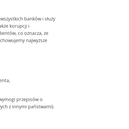
 wszystkich banków i służy
kże korupcji i
lientów, co oznacza, że
zachowujemy najwyższe
enta,
 wymogi przepisów o
ych z innymi państwami).