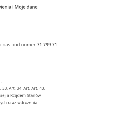
ienia
i
Moje dane
;
 do nas pod numer
71 799 71
.
, Art. 34, Art. Art. 43.
kiej a Rządem Stanów
ych oraz wdrożenia