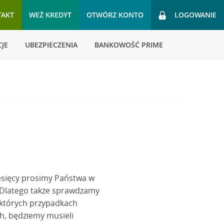
TAKT
WEŹ KREDYT
OTWÓRZ KONTO
LOGOWANIE
JE
UBEZPIECZENIA
BANKOWOŚĆ PRIME
iesięcy prosimy Państwa w
 Dlatego także sprawdzamy
ektórych przypadkach
h, będziemy musieli