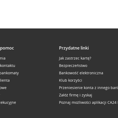
i pomoc
Przydatne linki
inia
Jak zastrzec kartę?
 kontaktu
Bezpieczeństwo
 bankomaty
Bankowość elektroniczna
lienta
Klub korzyści
sowe
Przeniesienie konta z innego ban
r
Załóż firmę i zyskaj
zekucyjne
Poznaj możliwości aplikacji CA24