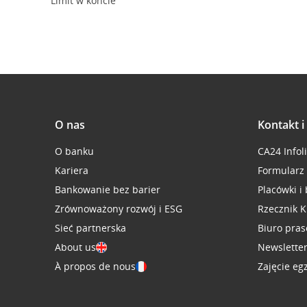
Limit w koncie
O nas
Kontakt 
O banku
CA24 Infol
Kariera
Formularz
Bankowanie bez barier
Placówki i
Zrównoważony rozwój i ESG
Rzecznik K
Sieć partnerska
Biuro pra
About us
Newslette
À propos de nous
Zajęcie eg