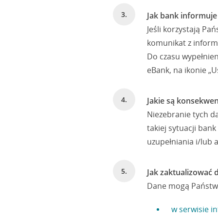
Jak bank informuje
Jeśli korzystają P
komunikat z informa
Do czasu wypełnien
eBank, na ikonie „U
Jakie są konsekwe
Niezebranie tych d
takiej sytuacji ba
uzupełniania i/lub a
Jak zaktualizować 
Dane mogą Państwo
w serwisie 