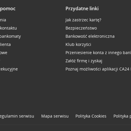
i pomoc
Przydatne linki
inia
Jak zastrzec kartę?
 kontaktu
Bezpieczeństwo
 bankomaty
Bankowość elektroniczna
lienta
Klub korzyści
sowe
Przeniesienie konta z innego ban
r
Załóż firmę i zyskaj
zekucyjne
Poznaj możliwości aplikacji CA24
egulamin serwisu
Mapa serwisu
Polityka
Cookies
Polityka