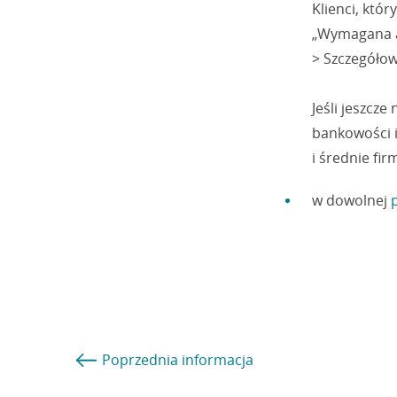
Klienci, któ
„Wymagana ak
> Szczegółow
Jeśli jeszcz
bankowości 
i średnie fir
w dowolnej
Poprzednia
informacja