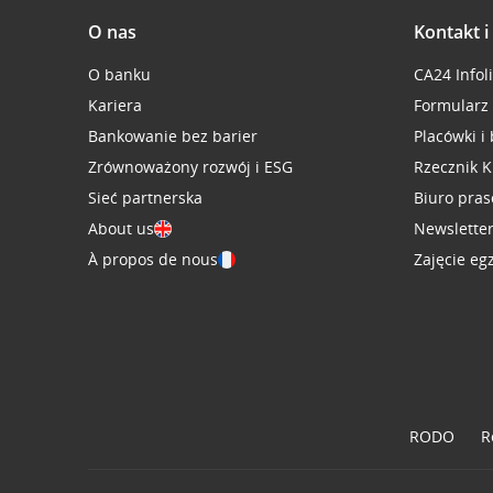
O nas
Kontakt 
O banku
CA24 Infol
Kariera
Formularz
Bankowanie bez barier
Placówki i
Zrównoważony rozwój i ESG
Rzecznik K
Sieć partnerska
Biuro pra
About us
Newslette
À propos de nous
Zajęcie eg
RODO
R