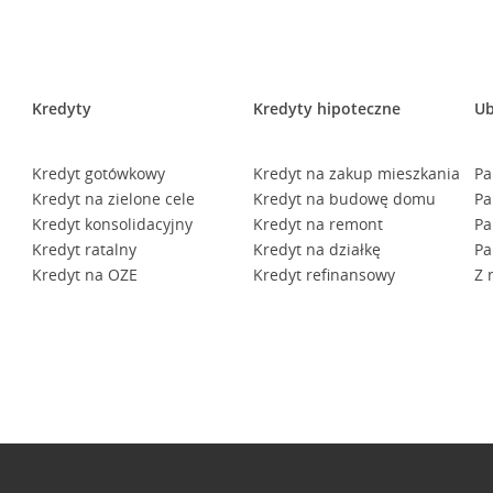
Kredyty
Kredyty hipoteczne
Ub
Kredyt gotówkowy
Kredyt na zakup mieszkania
Pa
Kredyt na zielone cele
Kredyt na budowę domu
Pa
Kredyt konsolidacyjny
Kredyt na remont
Pa
Kredyt ratalny
Kredyt na działkę
Pa
Kredyt na OZE
Kredyt refinansowy
Z 