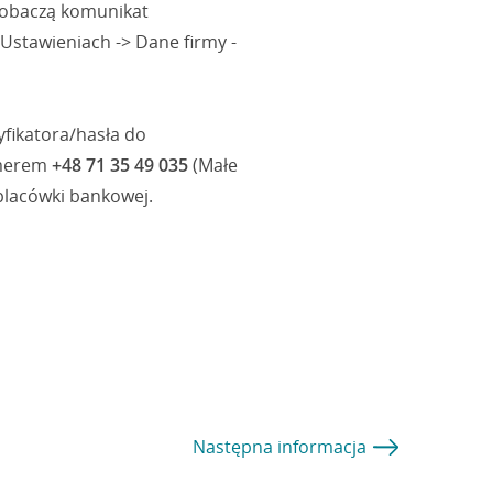
 zobaczą komunikat
Ustawieniach -> Dane firmy -
yfikatora/hasła do
umerem
+48 71 35 49 035
(Małe
placówki bankowej.
Następna
informacja