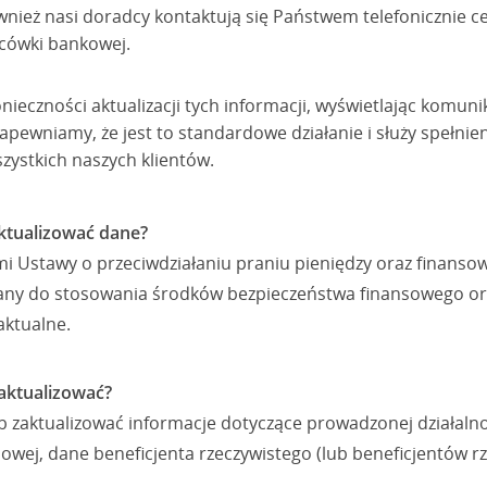
nież nasi doradcy kontaktują się Państwem telefonicznie ce
acówki bankowej.
eczności aktualizacji tych informacji, wyświetlając komunik
pewniamy, że jest to standardowe działanie i służy spełni
zystkich naszych klientów.
ktualizować dane?
 Ustawy o przeciwdziałaniu praniu pieniędzy oraz finansow
any do stosowania środków bezpieczeństwa finansowego or
aktualne.
zaktualizować?
b zaktualizować informacje dotyczące prowadzonej działalno
owej, dane beneficjenta rzeczywistego (lub beneficjentów rz