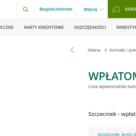
Bezpieczeństwo
KON
Więcej
TECZNE
KARTY KREDYTOWE
OSZCZĘDNOŚCI
INWESTYC
Strona główna
Kontakt i p
WPŁATO
Lista wpłatomatów bank
Szczecinek - wpła
Szczecinek, Armii 