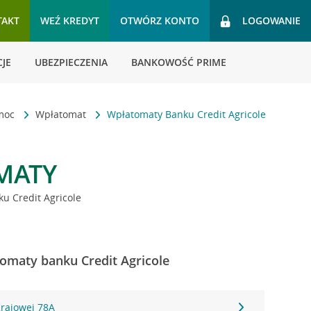
TAKT
WEŹ KREDYT
OTWÓRZ KONTO
LOGOWANIE
JE
UBEZPIECZENIA
BANKOWOŚĆ PRIME
omoc
Wpłatomat
Wpłatomaty Banku Credit Agricole
MATY
u Credit Agricole
tomaty banku Credit Agricole
Krajowej 78A