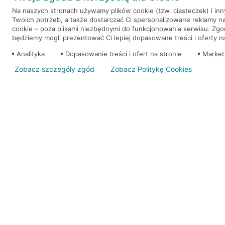
Na naszych stronach używamy plików cookie (tzw. ciasteczek) i in
Twoich potrzeb, a także dostarczać Ci spersonalizowane reklamy n
WEŹ KREDYT
NOTA PRAWNA
cookie – poza plikami niezbędnymi do funkcjonowania serwisu. Zg
będziemy mogli prezentować Ci lepiej dopasowane treści i oferty na 
Analityka
Dopasowanie treści i ofert na stronie
Market
Zobacz szczegóły zgód
Zobacz Politykę Cookies