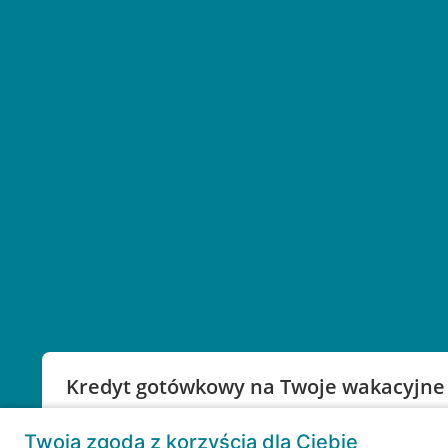
Kredyt gotówkowy na Twoje wakacyjne
Weź kredyt na to co ważne. Twoje marzenia nie mu
Twoja zgoda z korzyścią dla Ciebie
RRSO: 9,6%