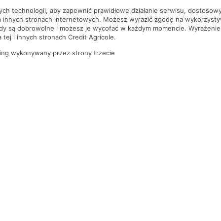
nych technologii, aby zapewnić prawidłowe działanie serwisu, dostoso
a innych stronach internetowych. Możesz wyrazić zgodę na wykorzystywa
ody są dobrowolne i możesz je wycofać w każdym momencie. Wyrażenie
tej i innych stronach Credit Agricole.
ing wykonywany przez strony trzecie
PYTANIA I ODPOWIEDZI