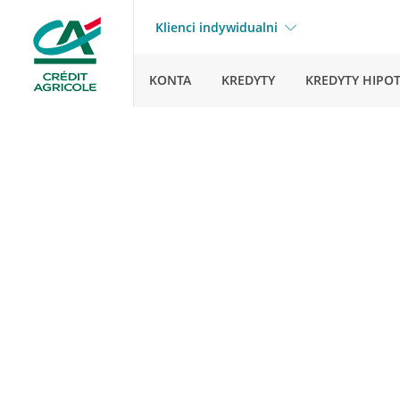
Klienci indywidualni
KONTA
KREDYTY
KREDYTY HIPO