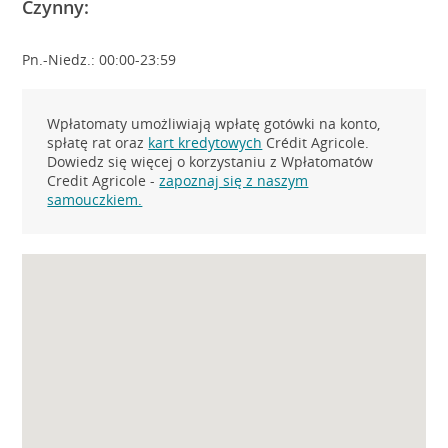
Czynny:
Pn.-Niedz.: 00:00-23:59
Wpłatomaty umożliwiają wpłatę gotówki na konto,
spłatę rat oraz
kart kredytowych
Crédit Agricole.
Dowiedz się więcej o korzystaniu z Wpłatomatów
Credit Agricole -
zapoznaj się z naszym
samouczkiem.