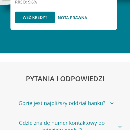
RRSO: 9,6%
WEŹ KREDYT
NOTA PRAWNA
PYTANIA I ODPOWIEDZI
Gdzie jest najbliższy oddział banku?
Jeśli szukasz oddziału naszego banku, zapraszamy na
Gdzie znajdę numer kontaktowy do
stronę
Placówki i bankomaty
, na której znajduje się