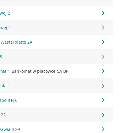
owej 2
owej 2
 Westerplatte 2A
13
znia 1
Bankomat w placówce CA BP
znia 1
politej 6
 22
Pawła II 29