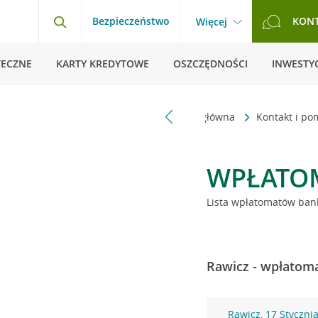
Bezpieczeństwo
KON
Więcej
TECZNE
KARTY KREDYTOWE
OSZCZĘDNOŚCI
INWESTYC
Strona główna
Kontakt i p
WPŁATO
Lista wpłatomatów bank
Rawicz - wpłatoma
Rawicz, 17 Stycznia