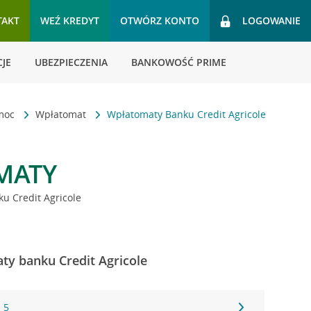
TAKT
WEŹ KREDYT
OTWÓRZ KONTO
LOGOWANIE
JE
UBEZPIECZENIA
BANKOWOŚĆ PRIME
omoc
Wpłatomat
Wpłatomaty Banku Credit Agricole
MATY
u Credit Agricole
ty banku Credit Agricole
 5