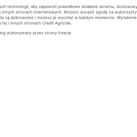
nych technologii, aby zapewnić prawidłowe działanie serwisu, dostoso
a innych stronach internetowych. Możesz wyrazić zgodę na wykorzystywa
ody są dobrowolne i możesz je wycofać w każdym momencie. Wyrażenie
tej i innych stronach Credit Agricole.
ing wykonywany przez strony trzecie
PYTANIA I ODPOWIEDZI