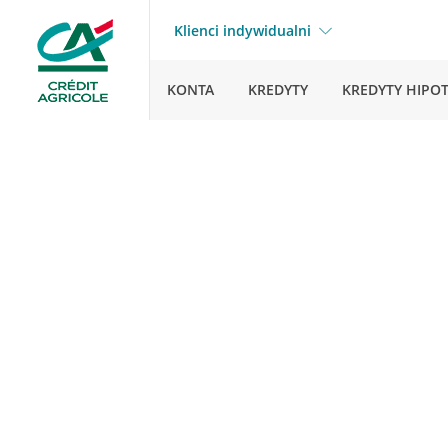
Klienci indywidualni
KONTA
KREDYTY
KREDYTY HIPO