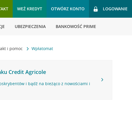
TAKT
WEŹ KREDYT
OTWÓRZ KONTO
LOGOWANIE
JE
UBEZPIECZENIA
BANKOWOŚĆ PRIME
akt i pomoc
Wpłatomat
ku Credit Agricole
bskrybentów i bądź na bieżąco z nowościami i