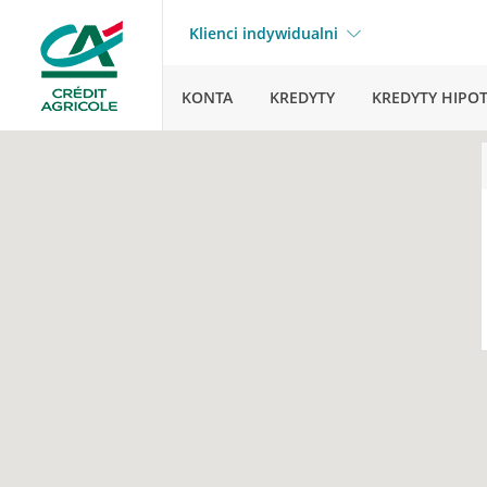
Klienci indywidualni
KONTA
KREDYTY
KREDYTY HIPO