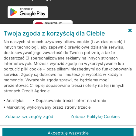
Przejdź do pytania
Twoja zgoda z korzyścią dla Ciebie
Na naszych stronach używamy plików cookie (tzw. ciasteczek) i
innych technologii, aby zapewnić prawidłowe działanie serwisu,
RODO
dostosowywać jego zawartość do Twoich potrzeb, a także
dostarczać Ci spersonalizowane reklamy na innych stronach
Regulamin serwisu
internetowych. Możesz wyrazić zgodę na wykorzystywanie lub
odrzucić pliki cookie – poza plikami niezbędnymi do funkcjonowania
Mapa serwisu
serwisu. Zgody są dobrowolne i możesz je wycofać w każdym
momencie. Wyrażenie zgody sprawi, że będziemy mogli
Polityka
Cookies
prezentować Ci lepiej dopasowane treści i oferty na tej i innych
stronach Credit Agricole.
Polityka prywatności
Analityka
Dopasowanie treści i ofert na stronie
Marketing wykonywany przez strony trzecie
Zobacz szczegóły zgód
Zobacz Politykę Cookies
© 2026 Credit Agricole Bank Polska S.A. Wszelkie prawa zastrzeżone
Akceptuję wszystkie