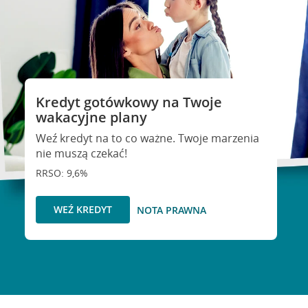
Kredyt gotówkowy na Twoje
wakacyjne plany
Weź kredyt na to co ważne. Twoje marzenia
nie muszą czekać!
RRSO: 9,6%
WEŹ KREDYT
NOTA PRAWNA