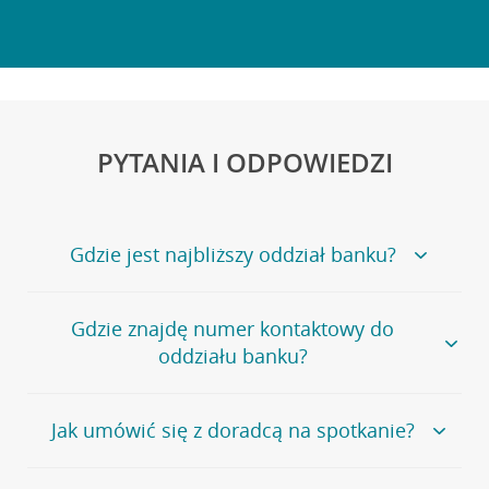
PYTANIA I ODPOWIEDZI
Gdzie jest najbliższy oddział banku?
Jeśli szukasz oddziału naszego banku, zapraszamy na
Gdzie znajdę numer kontaktowy do
stronę
Placówki i bankomaty
, na której znajduje się
oddziału banku?
wygodna wyszukiwarka.
Alternatywnie, możesz skorzystać z pełnej
listy naszych
oddziałów
.
Bank Credit Agricole nie udostępnia ogólnego numeru
Jak umówić się z doradcą na spotkanie?
telefonu do placówki bankowej.
Przejdź do pytania
Polecamy skorzystanie z możliwości wcześniejszego