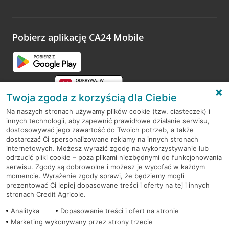
Wystarczy przejść na stronę
Oceń wizytę
, wyszukać
odwiedzoną placówkę i wypełnić formularz w ramach
platformy Profil Firmy w Google. Dziękujemy za wszystkie
opinie.
Pobierz aplikację CA24 Mobile
Przejdź do pytania
Twoja zgoda z korzyścią dla Ciebie
Na naszych stronach używamy plików cookie (tzw. ciasteczek) i
innych technologii, aby zapewnić prawidłowe działanie serwisu,
RODO
dostosowywać jego zawartość do Twoich potrzeb, a także
dostarczać Ci spersonalizowane reklamy na innych stronach
Regulamin serwisu
internetowych. Możesz wyrazić zgodę na wykorzystywanie lub
odrzucić pliki cookie – poza plikami niezbędnymi do funkcjonowania
Mapa serwisu
serwisu. Zgody są dobrowolne i możesz je wycofać w każdym
momencie. Wyrażenie zgody sprawi, że będziemy mogli
Polityka
Cookies
prezentować Ci lepiej dopasowane treści i oferty na tej i innych
stronach Credit Agricole.
Polityka prywatności
Analityka
Dopasowanie treści i ofert na stronie
Marketing wykonywany przez strony trzecie