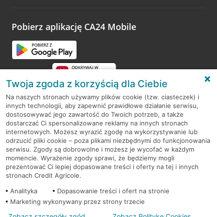
odwiedzoną placówkę i wypełnić formularz w ramach
platformy Profil Firmy w Google. Dziękujemy za wszystkie
opinie.
Pobierz aplikację CA24 Mobile
Przejdź do pytania
Twoja zgoda z korzyścią dla Ciebie
Na naszych stronach używamy plików cookie (tzw. ciasteczek) i
innych technologii, aby zapewnić prawidłowe działanie serwisu,
RODO
dostosowywać jego zawartość do Twoich potrzeb, a także
dostarczać Ci spersonalizowane reklamy na innych stronach
Regulamin serwisu
internetowych. Możesz wyrazić zgodę na wykorzystywanie lub
odrzucić pliki cookie – poza plikami niezbędnymi do funkcjonowania
Mapa serwisu
serwisu. Zgody są dobrowolne i możesz je wycofać w każdym
momencie. Wyrażenie zgody sprawi, że będziemy mogli
Polityka
Cookies
prezentować Ci lepiej dopasowane treści i oferty na tej i innych
stronach Credit Agricole.
Polityka prywatności
Analityka
Dopasowanie treści i ofert na stronie
Marketing wykonywany przez strony trzecie
Zobacz szczegóły zgód
Zobacz Politykę Cookies