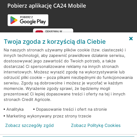
opinie.
Pobierz aplikację CA24 Mobile
Przejdź do pytania
Twoja zgoda z korzyścią dla Ciebie
Na naszych stronach używamy plików cookie (tzw. ciasteczek) i
innych technologii, aby zapewnić prawidłowe działanie serwisu,
RODO
dostosowywać jego zawartość do Twoich potrzeb, a także
dostarczać Ci spersonalizowane reklamy na innych stronach
Regulamin serwisu
internetowych. Możesz wyrazić zgodę na wykorzystywanie lub
odrzucić pliki cookie – poza plikami niezbędnymi do funkcjonowania
Mapa serwisu
serwisu. Zgody są dobrowolne i możesz je wycofać w każdym
momencie. Wyrażenie zgody sprawi, że będziemy mogli
Polityka
Cookies
prezentować Ci lepiej dopasowane treści i oferty na tej i innych
stronach Credit Agricole.
Polityka prywatności
Analityka
Dopasowanie treści i ofert na stronie
Marketing wykonywany przez strony trzecie
Zobacz szczegóły zgód
Zobacz Politykę Cookies
© 2026 Credit Agricole Bank Polska S.A. Wszelkie prawa zastrzeżone