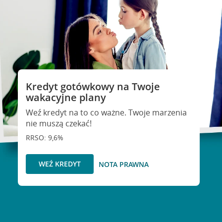
Kredyt gotówkowy na Twoje
wakacyjne plany
Weź kredyt na to co ważne. Twoje marzenia
nie muszą czekać!
RRSO: 9,6%
WEŹ KREDYT
NOTA PRAWNA